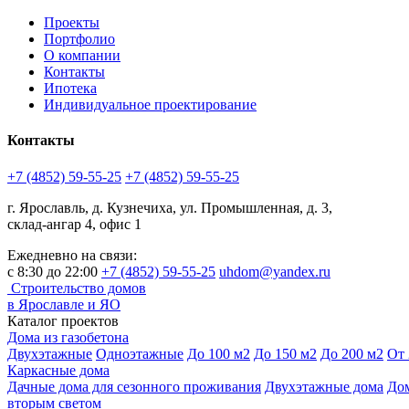
Проекты
Портфолио
О компании
Контакты
Ипотека
Индивидуальное проектирование
Контакты
+7 (4852) 59-55-25
+7 (4852) 59-55-25
г. Ярославль, д. Кузнечиха, ул. Промышленная, д. 3,
склад-ангар 4, офис 1
Ежедневно на связи:
с 8:30 до 22:00
+7 (4852) 59-55-25
uhdom@yandex.ru
Строительство домов
в Ярославле и ЯО
Каталог проектов
Дома из газобетона
Двухэтажные
Одноэтажные
До 100 м2
До 150 м2
До 200 м2
От 
Каркасные дома
Дачные дома для сезонного проживания
Двухэтажные дома
Дом
вторым светом