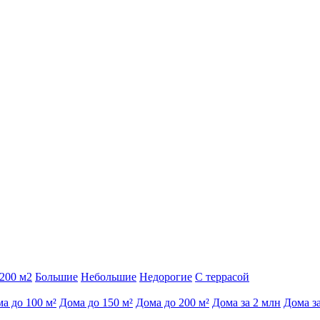
200 м2
Большие
Небольшие
Недорогие
С террасой
а до 100 м²
Дома до 150 м²
Дома до 200 м²
Дома за 2 млн
Дома з