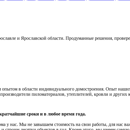
рославле и Ярославской области. Продуманные решения, провере
 опытом в области индивидуального домостроения. Опыт наших 
производители пиломатериалов, утеплителей, кровли и других 
 кратчайшие сроки и в любое время года.
ма у нас. Мы не завышаем стоимость на свои работы, для нас ва
и строим десятки объектов в год. Кроме этого, мы имеем самую