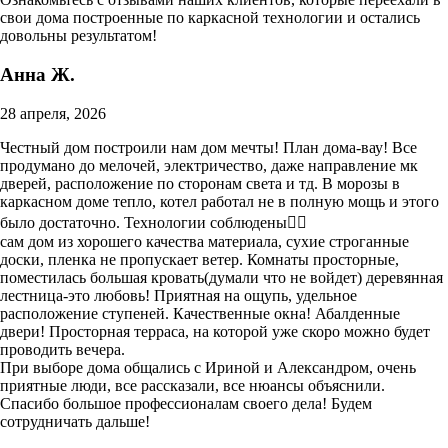
свои дома построенные по каркасной технологии и остались
довольны результатом!
Анна Ж.
28 апреля, 2026
Честный дом построили нам дом мечты! План дома-вау! Все
продумано до мелочей, электричество, даже направление мк
дверей, расположение по сторонам света и тд. В морозы в
каркасном доме тепло, котел работал не в полную мощь и этого
было достаточно. Технологии соблюдены👍🏼
сам дом из хорошего качества материала, сухие строганные
доски, пленка не пропускает ветер. Комнаты просторные,
поместилась большая кровать(думали что не войдет) деревянная
лестница-это любовь! Приятная на ощупь, удельное
расположение ступеней. Качественные окна! Абалденные
двери! Просторная терраса, на которой уже скоро можно будет
проводить вечера.
При выборе дома общались с Ириной и Александром, очень
приятные люди, все рассказали, все нюансы объяснили.
Спасибо большое профессионалам своего дела! Будем
сотрудничать дальше!